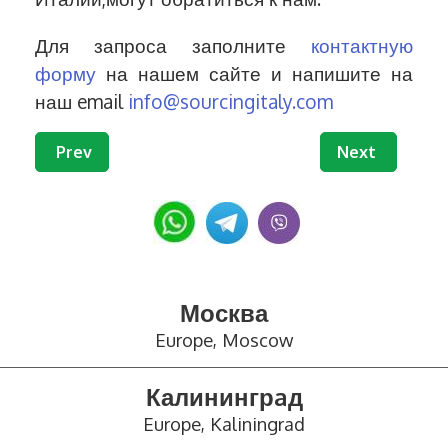
Для запроса заполните
контактную
форму
на нашем сайте и напишите на
наш email
info@sourcingitaly.com
Previous article: Buy Goods from Italy | Sourcing
Next article: 
Prev
Next
Москва
Europe, Moscow
Калинингрaд
Europe, Kaliningrad