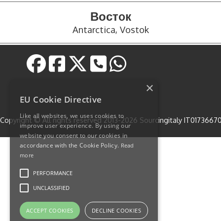
Востoк
Antarctica, Vostok
×
https://wa.me/393478185092
EU Cookie Directive
Like all websites, we uses cookies to
Copyright © All rights reserved 2013-2026 Sourcingitaly IT0173667
improve user experience. By using our
website you consent to our cookies in
accordance with the Cookie Policy.
Read
more
PERFORMANCE
UNCLASSIFIED
ACCEPT COOKIES
DECLINE COOKIES